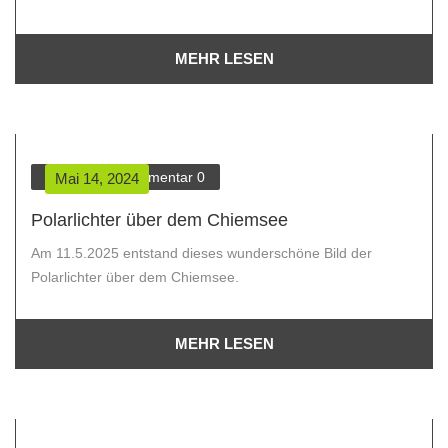
MEHR LESEN
Verein
Kommentar
0
Mai 14, 2024
Polarlichter über dem Chiemsee
Am 11.5.2025 entstand dieses wunderschöne Bild der
Polarlichter über dem Chiemsee.
MEHR LESEN