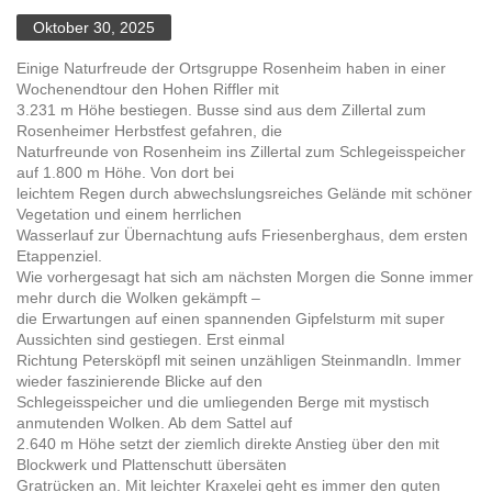
Oktober 30, 2025
Einige Naturfreude der Ortsgruppe Rosenheim haben in einer
Wochenendtour den Hohen Riffler mit
3.231 m Höhe bestiegen. Busse sind aus dem Zillertal zum
Rosenheimer Herbstfest gefahren, die
Naturfreunde von Rosenheim ins Zillertal zum Schlegeisspeicher
auf 1.800 m Höhe. Von dort bei
leichtem Regen durch abwechslungsreiches Gelände mit schöner
Vegetation und einem herrlichen
Wasserlauf zur Übernachtung aufs Friesenberghaus, dem ersten
Etappenziel.
Wie vorhergesagt hat sich am nächsten Morgen die Sonne immer
mehr durch die Wolken gekämpft –
die Erwartungen auf einen spannenden Gipfelsturm mit super
Aussichten sind gestiegen. Erst einmal
Richtung Petersköpfl mit seinen unzähligen Steinmandln. Immer
wieder faszinierende Blicke auf den
Schlegeisspeicher und die umliegenden Berge mit mystisch
anmutenden Wolken. Ab dem Sattel auf
2.640 m Höhe setzt der ziemlich direkte Anstieg über den mit
Blockwerk und Plattenschutt übersäten
Gratrücken an. Mit leichter Kraxelei geht es immer den guten