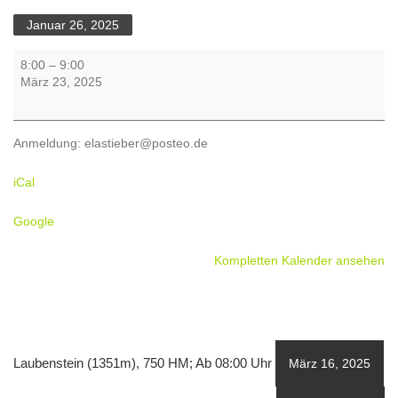
Januar 26, 2025
Städtereise
8:00
–
9:00
nach
März 23, 2025
Wien,
mit
Stadtführung
Anmeldung: elastieber@posteo.de
von
Donnerstag
iCal
20.03.2025
-
Google
23.03.2025
Kompletten Kalender ansehen
Laubenstein (1351m), 750 HM; Ab 08:00 Uhr
März 16, 2025