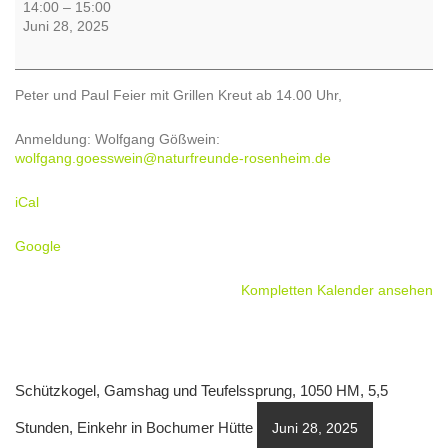
Peter
14:00
–
15:00
und
Juni 28, 2025
Paul
Feier
-
Peter und Paul Feier mit Grillen Kreut ab 14.00 Uhr,
Grillen
mit
Anmeldung: Wolfgang Gößwein:
den
wolfgang.goesswein@naturfreunde-rosenheim.de
Sopranos
iCal
Google
Kompletten Kalender ansehen
Schützkogel, Gamshag und Teufelssprung, 1050 HM, 5,5
Stunden, Einkehr in Bochumer Hütte
Juni 28, 2025