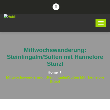
Mittwochswanderung:
Steinlingalm/Sulten mit Hannelore
Stürzl
Home
Mittwochswanderung: Steinlingalm/Sulten Mit Hannelore
Stürzl