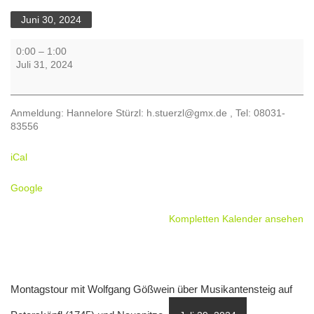
Juni 30, 2024
Mittwochswanderung:
0:00
–
1:00
Steinlingalm/Sulten
Juli 31, 2024
mit
Hannelore
Stürzl
Anmeldung: Hannelore Stürzl: h.stuerzl@gmx.de , Tel: 08031-
83556
iCal
Google
Kompletten Kalender ansehen
Montagstour mit Wolfgang Gößwein über Musikantensteig auf