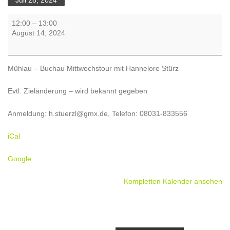
Juli 28, 2024
Mittwochswanderung
12:00
–
13:00
mit
August 14, 2024
Hannelore
Stürzl
-
Mühlau – Buchau Mittwochstour mit Hannelore Stürz
Ziel
Mühlau-
Evtl. Zieländerung – wird bekannt gegeben
Buchau
Anmeldung: h.stuerzl@gmx.de, Telefon: 08031-833556
iCal
Google
Kompletten Kalender ansehen