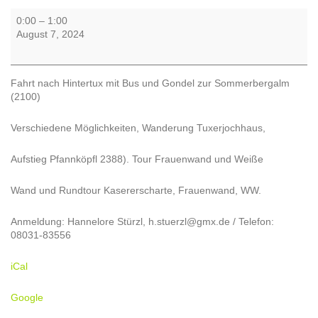
Hintertux
0:00
–
1:00
mit
August 7, 2024
Bus
und
Gondel
Fahrt nach Hintertux mit Bus und Gondel zur Sommerbergalm
zur
(2100)
Sommerbergalm
(2100)
Verschiedene Möglichkeiten, Wanderung Tuxerjochhaus,
Aufstieg Pfannköpfl 2388). Tour Frauenwand und Weiße
Wand und Rundtour Kasererscharte, Frauenwand, WW.
Anmeldung: Hannelore Stürzl, h.stuerzl@gmx.de / Telefon:
08031-83556
iCal
Google