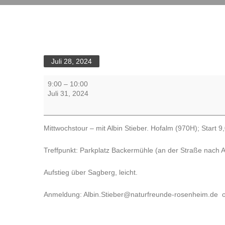
Juli 28, 2024
Bergtour
9:00
–
10:00
-
Juli 31, 2024
Hofalm
Mittwochstour – mit Albin Stieber. Hofalm (970H); Start 9
Treffpunkt: Parkplatz Backermühle (an der Straße nach 
Aufstieg über Sagberg, leicht.
Anmeldung: Albin.Stieber@naturfreunde-rosenheim.de o