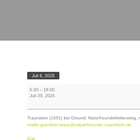
Juli 6, 2025
20.07.
5:20
–
18:00
Traunstein
Juli 20, 2025
(1691)
bei
Gmund.
Traunstein (1691) bei Gmund. Naturfreundeklettersteig
,
Naturfreundeklettersteig,
mailto:guenther.manz@natuerfreunde-rosenheim.de
mittelschwerer
Klettersteig
iCal