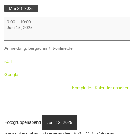
Mai 28, 2025
Zellerhornüberschreitung,
9:00
–
10:00
1000
Juni 15, 2025
HM,
Gehzeit
6
Anmeldung: bergachim@t-online.de
-7
Stunden,
iCal
Trittsicherheit
&
Google
Schwindelfreiheit
erforderlich
Kompletten Kalender ansehen
Fotogruppenabend
Juni 12, 2025
Rauschberg über Hutzenauersteig, 850 HM, 6,5 Stunden