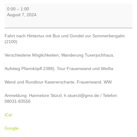
Hintertux
0:00
–
1:00
mit
August 7, 2024
Bus
und
Gondel
Fahrt nach Hintertux mit Bus und Gondel zur Sommerbergalm
zur
(2100)
Sommerbergalm
(2100)
Verschiedene Möglichkeiten, Wanderung Tuxerjochhaus,
Aufstieg Pfannköpfl 2388). Tour Frauenwand und Weiße
Wand und Rundtour Kasererscharte, Frauenwand, WW.
Anmeldung: Hannelore Stürzl, h.stuerzl@gmx.de / Telefon:
08031-83556
iCal
Google