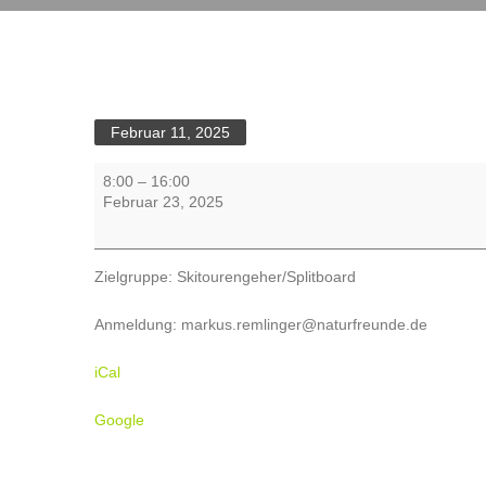
Februar 11, 2025
geführte
8:00
–
16:00
Skitour
Februar 23, 2025
Rotwandreibn
Zielgruppe: Skitourengeher/Splitboard
Anmeldung: markus.remlinger@naturfreunde.de
iCal
Google