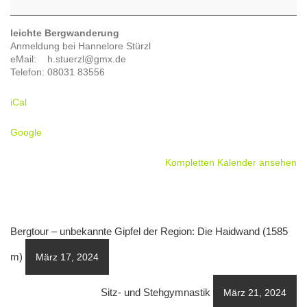
Ritzau
leichte Bergwanderung
Anmeldung bei Hannelore Stürzl
eMail: h.stuerzl@gmx.de
Telefon: 08031 83556
iCal
Google
Kompletten Kalender ansehen
Bergtour – unbekannte Gipfel der Region: Die Haidwand (1585
m)
März 17, 2024
Sitz- und Stehgymnastik
März 21, 2024